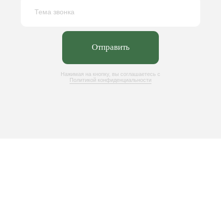
+7 (4852) 66-22-84
info@kb-pm.ru
Оставить заявку
Крупнейший разработчик в области
станкостроения, занимающийся
проектированием, производством и
модернизацией оборудования для заводов
Адрес
Контакты
150003, Ярославль,
+7 (4852) 66-22-84
ул. Полушкина Роща, 9
info@kb-pm.ru
Навигация
Каталог
Производство оборудования
Галеря
О компании
Новости