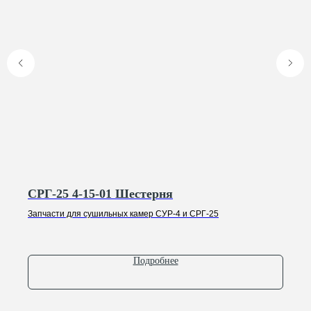
Ответим на ваши
вопросы
Оставьте заявку, и мы свяжемся с вами,
чтобы обсудить все ваши вопросы
+7
СРГ-25 4-15-01 Шестерня
Запчасти для сушильных камер СУР-4 и СРГ-25
Отправить
Нажимая на кнопку, вы соглашаетесь с
Политикой конфиденциальности
Подробнее