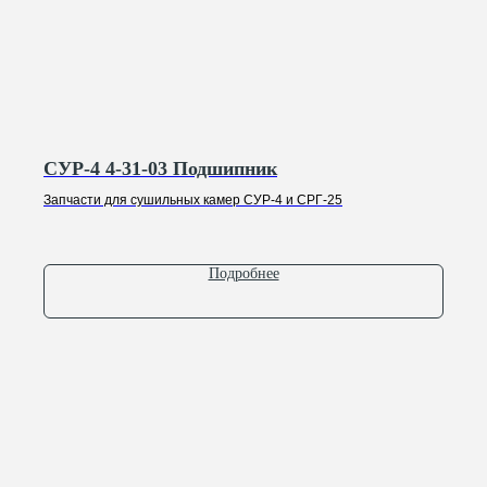
Оставьте заявку, и мы свяжемся с вами,
чтобы обсудить все ваши вопросы
+7
СУР-4 4-31-03 Подшипник
Запчасти для сушильных камер СУР-4 и СРГ-25
Отправить
Подробнее
Нажимая на кнопку, вы соглашаетесь с
Политикой конфиденциальности