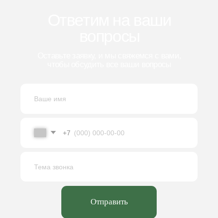
г. Ярославль
ул. Полушкина Роща, д. 9
пн-пт 8:00-16:30
+7 (4852) 66-22-84
info@kb-pm.ru
Оставить заявку
Крупнейший разработчик в области
станкостроения, занимающийся
проектированием, производством и
модернизацией оборудования для заводов