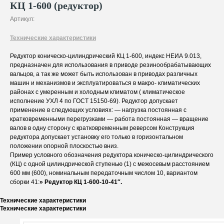
КЦ 1-600 (редуктор)
Артикул:
Технические характеристики
Редуктор коническо-цилиндрический КЦ 1-600, индекс НЕИА 9.013,
предназначен для использования в приводе резинообрабатывающих
вальцов, а так же может быть использован в приводах различных
машин и механизмов и эксплуатироваться в макро- климатических
районах с умеренным и холодным климатом ( климатическое
исполнение УХЛ 4 по ГОСТ 15150-69). Редуктор допускает
применение в следующих условиях: — нагрузка постоянная с
кратковременными перегрузками — работа постоянная — вращение
валов в одну сторону с кратковременным реверсом Конструкция
редуктора допускает установку его только в горизонтальном
положении опорной плоскостью вниз.
Пример условного обозначения редуктора коническо-цилиндрического
(КЦ) с одной цилиндрической ступенью (1) с межосевым расстоянием
600 мм (600), номинальным передаточным числом 10, вариантом
сборки 41:
» Редуктор КЦ 1-600-10-41″.
Технические характеристики
Технические характеристики