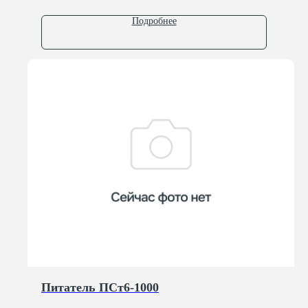
info@kb-pm.ru
Подробнее
Оставить заявку
Крупнейший разработчик в области
станкостроения, занимающийся
проектированием, производством и
модернизацией оборудования для заводов
Адрес
Контакты
150003, Ярославль,
+7 (4852) 66-22-84
ул. Полушкина Роща, 9
info@kb-pm.ru
Навигация
Каталог
Производство оборудования
Галеря
О компании
Питатель ПСт6-1000
Новости