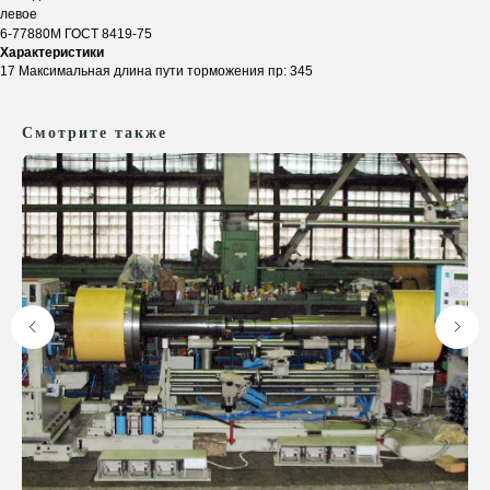
левое
6-77880М ГОСТ 8419-75
Характеристики
17 Максимальная длина пути торможения пр: 345
Ответим на ваши
вопросы
Смотрите также
Оставьте заявку, и мы свяжемся с вами,
чтобы обсудить все ваши вопросы
+7
Отправить
Нажимая на кнопку, вы соглашаетесь с
Политикой конфиденциальности