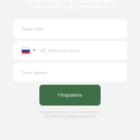
пн-пт 8:00-16:30
+7 (4852) 66-22-84
info@kb-pm.ru
Оставить заявку
Крупнейший разработчик в области
станкостроения, занимающийся
проектированием, производством и
модернизацией оборудования для заводов
Адрес
Контакты
150003, Ярославль,
+7 (4852) 66-22-84
ул. Полушкина Роща, 9
info@kb-pm.ru
Навигация
Каталог
Производство оборудования
Галеря